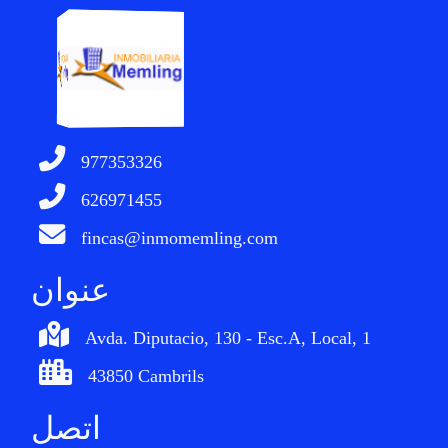
977353326
626971455
fincas@inmomemling.com
عنوان
Avda. Diputacio, 130 - Esc.A, Local, 1
43850 Cambrils
اتصل