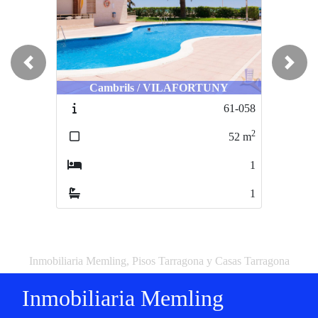
Previous
Next
Cambrils / VILAFORTUNY
61-058
2
52
m
1
1
Inmobiliaria Memling, Pisos Tarragona y Casas Tarragona
Inmobiliaria Memling