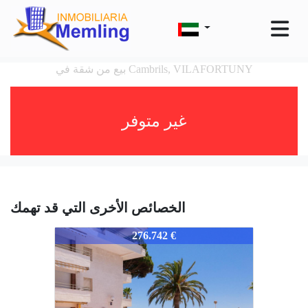
بيع من شقة في Cambrils, VILAFORTUNY
غير متوفر
الخصائص الأخرى التي قد تهمك
352-352
276.742 €