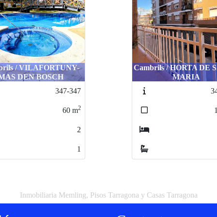
rils / VILAFORTUNY-
Cambrils / HORTA DE
MAS DEN BOSCH
MARIA
347-347
3
2
60
m
2
1
Inmobiliaria Memling, Pisos Tarragona y Casas Tarragona