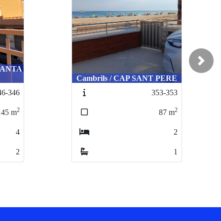
Next
 SANTA
Cambrils / CAP SANT PERE
46-346
353-353
2
2
145
m
87
m
4
2
2
1