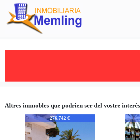
Altres immobles que podrien ser del vostre interè
352-352
352-3
276.742 €