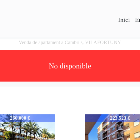
Inici
E
Venda de apartament a Cambrils, VILAFORTUNY
No disponible
s
52
352-352
260.000 €
223.523 €