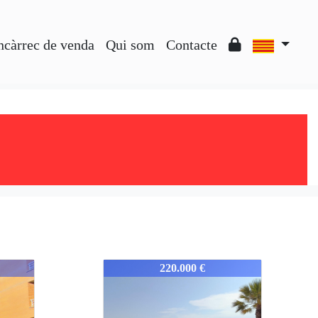
ncàrrec de venda
Qui som
Contacte
352-352
220.000 €