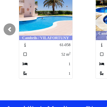
Previous
Camb
Cambrils / VILAFORTUNY
61-058
2
52
m
1
1